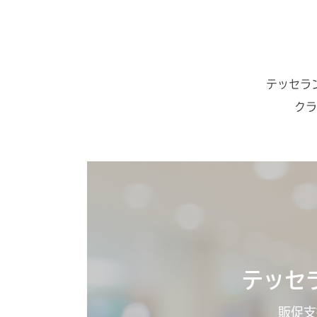
テッセラ
クラ
テッセ
販促支