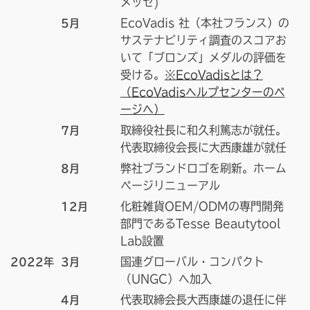
メッセ)
EcoVadis 社（本社フランス）の
5月
サステナビリティ調査のスコアお
いて「ブロンズ」メダルの評価を
受ける。
※EcoVadisとは？
（EcoVadisヘルプセンターのペ
ージへ）
取締役社長に和久利篤志が就任。
7月
代表取締役会長に大西康雄が就任
弊社ブランドロゴを刷新。ホーム
8月
ページリニューアル
化粧雑貨OEM/ODMの専門開発
12月
部門であるTesse Beautytool
Lab設置
国連グローバル・コンパクト
2022年
3月
（UNGC）へ加入
代表取締会長大西康雄の退任に伴
4月