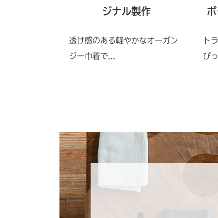
ポーチ
ジナル製作
ボ
ンが男女問わ
透け感のある軽やかなオーガン
ト
ジー巾着で...
ぴっ