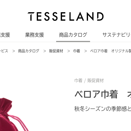
売支援
業務支援
商品カタログ
サステナビリ
ービス
>
商品カタログ
>
販促資材
>
巾着
>
ベロア巾着 オリジナル
巾着 /
販促資材
ベロア巾着 
秋冬シーズンの季節感