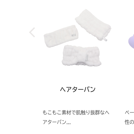
トミラー
ヘアターバン
植物の繊維素
もこもこ素材で肌触り抜群なヘ
ベ
アターバン...
性の