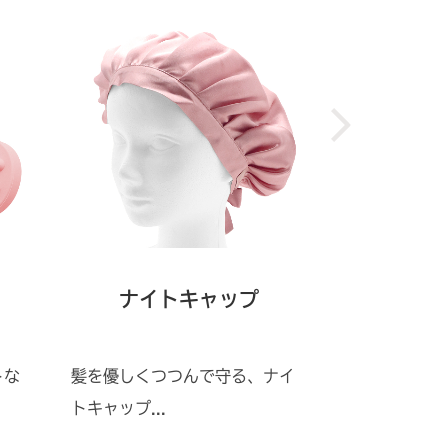
ナイトキャップ
コンパ
トな
髪を優しくつつんで守る、ナイ
小さくて持ち
トキャップ...
パクトミラ...