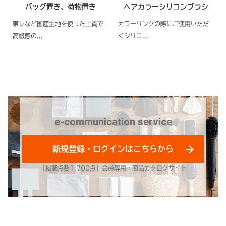
バッグ置き、荷物置き
ヘアカラーシリコンブラシ
東レなど国産生地を使った上質で
カラーリングの際にご使用いただ
高級感の...
くシリコ...
e-communication service
新規登録・ログインはこちらから
［掲載点数1,700点］会員専用・商品カタログサイト