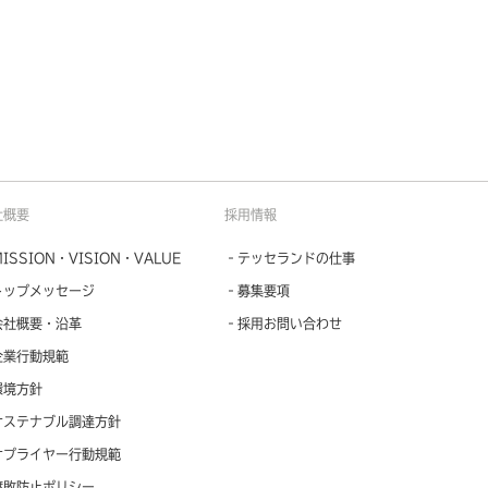
社概要
採用情報
ISSION・VISION・VALUE
‐テッセランドの仕事
トップメッセージ
‐募集要項
会社概要・沿革
‐採用お問い合わせ
企業行動規範
環境方針
サステナブル調達方針
サプライヤー行動規範
腐敗防止ポリシー