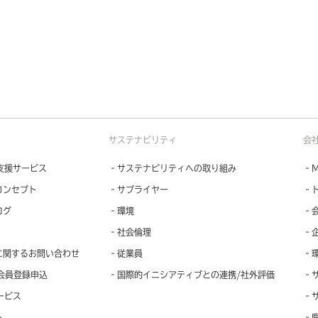
サステナビリティ
会
支援サービス
‐サステナビリティへの取り組み
‐M
コンセプト
‐サプライヤー
‐
ログ
‐環境
‐
‐社会倫理
‐
に関するお問い合わせ
‐従業員
‐
会員登録申込
‐国際的イニシアティブとの連携/社外評価
‐
ービス
‐
ト
‐