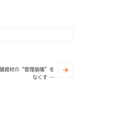
店舗資材の“管理崩壊”を
なくす ―