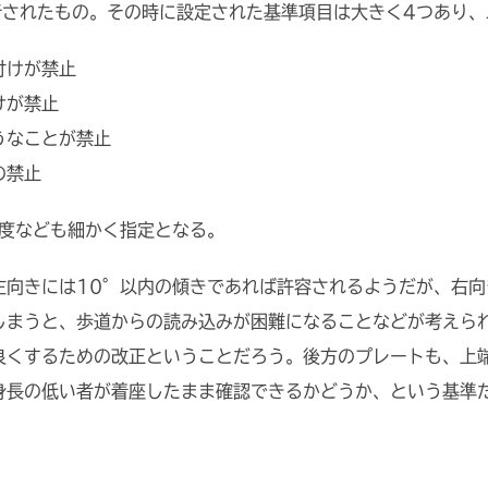
行されたもの。その時に設定された基準項目は大きく4つあり
付けが禁止
けが禁止
うなことが禁止
の禁止
角度なども細かく指定となる。
左向きには10°以内の傾きであれば許容されるようだが、右向
しまうと、歩道からの読み込みが困難になることなどが考えら
良くするための改正ということだろう。後方のプレートも、上端
身長の低い者が着座したまま確認できるかどうか、という基準