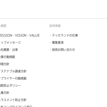
社概要
採用情報
ISSION・VISION・VALUE
‐テッセランドの仕事
トップメッセージ
‐募集要項
会社概要・沿革
‐採用お問い合わせ
企業行動規範
環境方針
サステナブル調達方針
サプライヤー行動規範
腐敗防止ポリシー
人権方針
ハラスメント防止方針