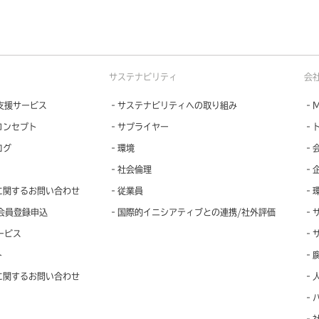
サステナビリティ
会
支援サービス
‐サステナビリティへの取り組み
‐M
コンセプト
‐サプライヤー
‐
ログ
‐環境
‐
‐社会倫理
‐
に関するお問い合わせ
‐従業員
‐
会員登録申込
‐国際的イニシアティブとの連携/社外評価
‐
ービス
‐
ト
‐
に関するお問い合わせ
‐
‐